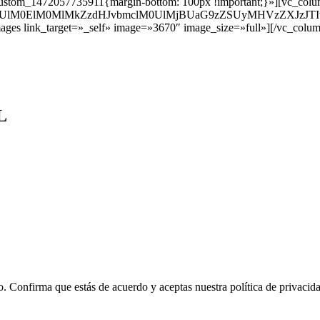
ustom_1472057735911{margin-bottom: 100px !important;}»][vc_colu
vbGUlM0ElM0MlMkZzdHJvbmclM0UlMjBUaG9zZSUyMHVzZXJzJ
ages link_target=»_self» image=»3670″ image_size=»full»][/vc_colu
L
o. Confirma que estás de acuerdo y aceptas nuestra política de privacid