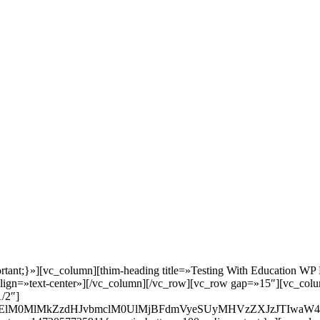
tant;}»][vc_column][thim-heading title=»Testing With Education W
_align=»text-center»][/vc_column][/vc_row][vc_row gap=»15″][vc_colu
/2″]
M0ElM0MlMkZzdHJvbmclM0UlMjBFdmVyeSUyMHVzZXJzJTIwaW