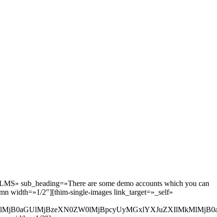
P LMS» sub_heading=»There are some demo accounts which you can
mn width=»1/2″][thim-single-images link_target=»_self»
4lMjB0aGUlMjBzeXN0ZW0lMjBpcyUyMGxlYXJuZXIlMkMlMjB