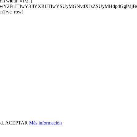
mn width=»1/2″]
TIwY2FuJTIwY3JlYXRlJTIwYSUyMGNvdXJzZSUyMHdpdGglMj
mn][/vc_row]
ad.
ACEPTAR
Más información