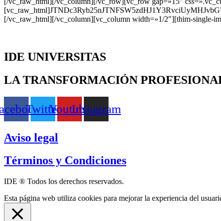
[/vc_raw_html][/vc_column][/vc_row][vc_row gap=»15″ css=».vc_c
[vc_raw_html]JTNDc3Ryb25nJTNFSW5zdHJ1Y3RvciUyMHJ
[/vc_raw_html][/vc_column][vc_column width=»1/2″][thim-single-im
IDE UNIVERSITAS
LA TRANSFORMACIÓN PROFESIONA
acebook
Twitter
Youtube
Instagram
Aviso legal
Términos y Condiciones
IDE ® Todos los derechos reservados.
Esta página web utiliza cookies para mejorar la experiencia del usuari