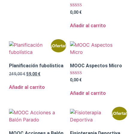
Valorado con
0,00
€
5.00
de 5
Añadir al carrito
¡Oferta!
Planificación fubolística
MOOC Aspectos Micro
249,00
€
59,00
€
Valorado con
0,00
€
5.00
Añadir al carrito
de 5
Añadir al carrito
¡Oferta!
MOOC Acciones a Balón
Fisioterapia Deportiva