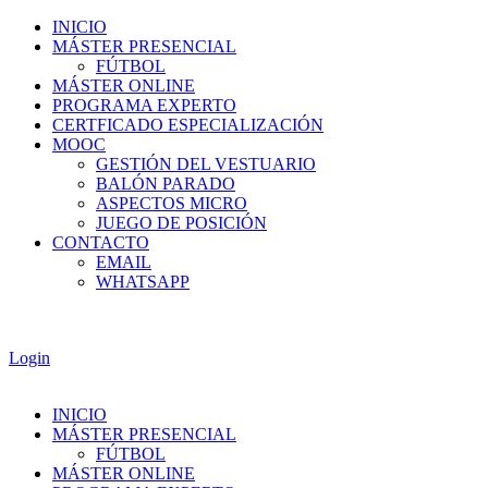
Ir
Flyout
INICIO
al
Menu
MÁSTER PRESENCIAL
contenido
FÚTBOL
MÁSTER ONLINE
PROGRAMA EXPERTO
CERTFICADO ESPECIALIZACIÓN
MOOC
GESTIÓN DEL VESTUARIO
BALÓN PARADO
ASPECTOS MICRO
JUEGO DE POSICIÓN
CONTACTO
EMAIL
WHATSAPP
Login
Flyout
INICIO
Menu
MÁSTER PRESENCIAL
FÚTBOL
MÁSTER ONLINE