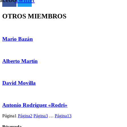
OTROS MIEMBROS
Mario Bazán
Alberto Martín
David Movilla
Antonio Rodríguez «Rodri»
Página
1
Página
2
Página
3
…
Página
13
Búsqueda