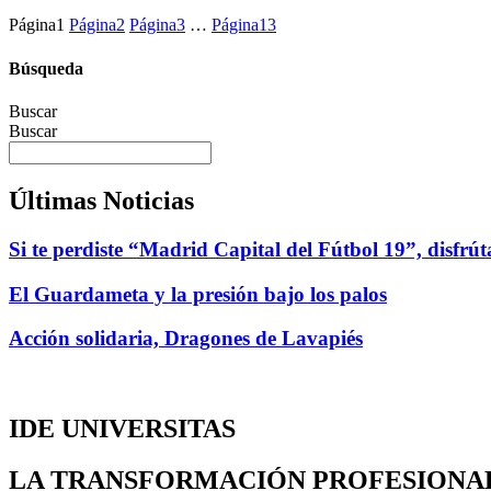
Página
1
Página
2
Página
3
…
Página
13
Búsqueda
Buscar
Buscar
Últimas Noticias
Si te perdiste “Madrid Capital del Fútbol 19”, disfrú
El Guardameta y la presión bajo los palos
Acción solidaria, Dragones de Lavapiés
IDE UNIVERSITAS
LA TRANSFORMACIÓN PROFESIONA